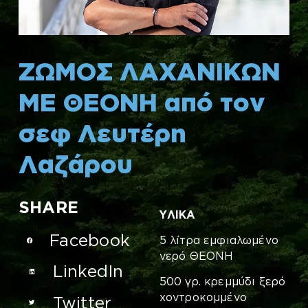
(
E
n
ΖΩΜΟΣ ΛΑΧΑΝΙΚΩΝ
g
l
ΜΕ ΘΕΟΝΗ από τον
i
σεφ Λευτέρη
s
h
Λαζάρου
)
SHARE
ΥΛΙΚΑ
Facebook
5 λίτρα εμφιαλωμένο
νερό ΘΕΟΝΗ
LinkedIn
500 γρ. κρεμμύδι ξερό
χοντροκομμένο
Twitter