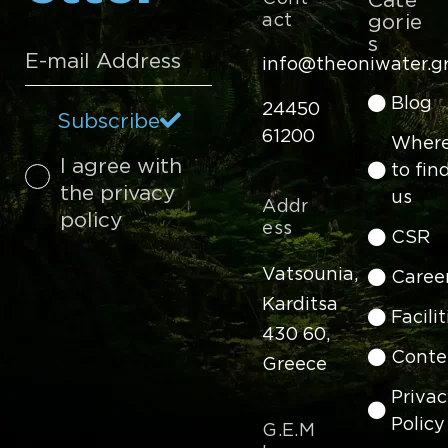
act
gorie
s
info@theoniwater.g
Blog
24450
Subscribe
61200
Wher
I agree with
to fin
the privacy
us
Addr
policy
ess
CSR
Vatsounia,
Caree
Karditsa
Facilit
430 60,
Conte
Greece
Priva
Policy
G.E.M