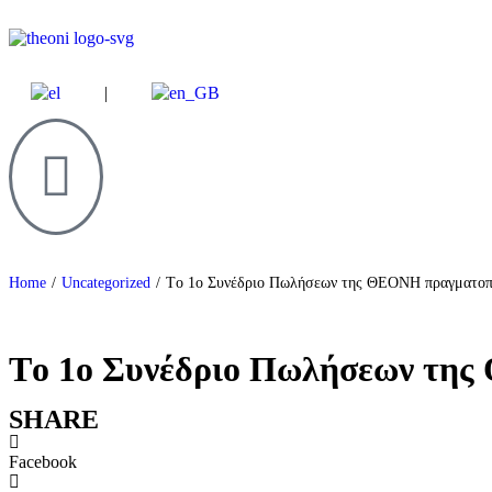
Visit
Theoni
Water
|
(English)
Επίσκεψη στο Theoni Water (Ελληνικά)
Visit Theoni Water (English)
Άνοιγμα
μενού
Home
/
Uncategorized
/
Tο 1ο Συνέδριο Πωλήσεων της ΘΕΟΝΗ πραγματοπο
Tο 1ο Συνέδριο Πωλήσεων της
SHARE
Facebook