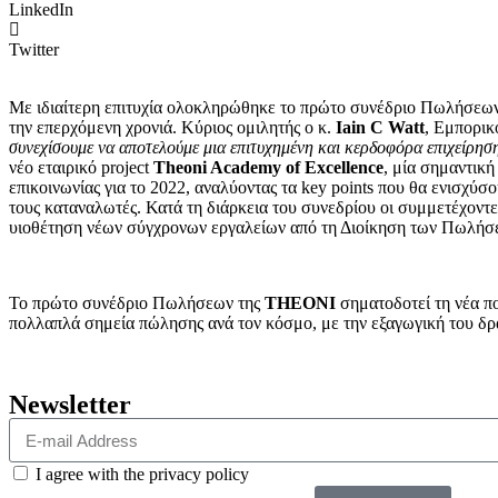
LinkedIn
Twitter
Με ιδιαίτερη επιτυχία ολοκληρώθηκε το πρώτο συνέδριο Πωλήσεω
την επερχόμενη χρονιά. Κύριος ομιλητής ο κ.
Iain C Watt
, Εμπορικ
συνεχίσουμε να αποτελούμε μια επιτυχημένη και κερδοφόρα επιχείρηση
νέο εταιρικό project
Theoni Academy of Excellence
, μία σημαντικ
επικοινωνίας για το 2022, αναλύοντας τα key points που θα ενισχύ
τους καταναλωτές. Κατά τη διάρκεια του συνεδρίου οι συμμετέχοντες
υιοθέτηση νέων σύγχρονων εργαλείων από τη Διοίκηση των Πωλήσ
Το πρώτο συνέδριο Πωλήσεων της
THEONI
σηματοδοτεί τη νέα πορ
πολλαπλά σημεία πώλησης ανά τον κόσμο, με την εξαγωγική του δρα
Newsletter
I agree with the privacy policy