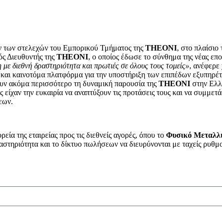
ν των στελεχών του Εμπορικού Τμήματος της
THEONI
, στο πλαίσιο
ός Διευθυντής της
THEONI
, ο οποίος έδωσε το σύνθημα της νέας επο
 με διεθνή δραστηριότητα και πρωτιές σε όλους τους τομείς»
, ανέφερε
ή και καινοτόμα πλατφόρμα για την υποστήριξη των επιπέδων εξυπηρέ
σουν ακόμα περισσότερο τη δυναμική παρουσία της
THEONI
στην Ελλ
 είχαν την ευκαιρία να αναπτύξουν τις προτάσεις τους και να συμμετ
εων.
εία της εταιρείας προς τις διεθνείς αγορές, όπου το
Φυσικό Μεταλλ
στηριότητα και το δίκτυο πωλήσεων να διευρύνονται με ταχείς ρυθμ