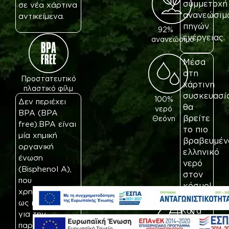
συμμετοχή
σε νέα χάρτινα
ανανεώσιμ
αντικείμενα.
πηγών
92%
ενέργειας.
ανανεώσιμο
Μέσα
στη
Προστατευτικό
χάρτινη
πλαστικό φίλμ
συσκευασί
100%
Δεν περιέχει
θα
νερό
BPA (BPA
βρείτε
Θεόνη
free).
BPA είναι
το πιο
μία χημική
βραβευμέν
οργανική
ελληνικό
ένωση
νερό
(Bisphenol A),
στον
που
κόσμο!
χρησιμοποιείται
ως πρόσθετο
Κατά
για την
τη
παραγωγή