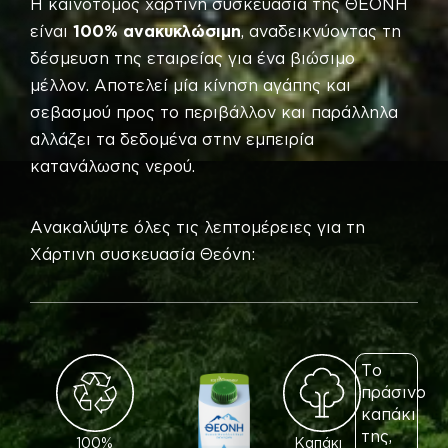
Η καινοτόμος χάρτινη συσκευασία της ΘΕΟΝΗ
είναι
100% ανακυκλώσιμη
, αναδεικνύοντας τη
δέσμευση της εταιρείας για ένα βιώσιμο
μέλλον. Αποτελεί μία κίνηση αγάπης και
σεβασμού προς το περιβάλλον και παράλληλα
αλλάζει τα δεδομένα στην εμπειρία
κατανάλωσης νερού.
Ανακαλύψτε όλες τις λεπτομέρειες για τη
Χάρτινη συσκευασία Θεόνη:
Το
πράσινο
καπάκι
της,
100%
Καπάκι