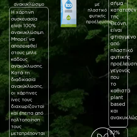
σήμα
ανακυκλώσιμο
με
κατατεθέν
πλαστικό
Η χάρτινη
φυτικής
της
συσκευασία
προέλευσης
Θεόνη,
είναι 100%
είναι
ανακυκλώσιμη.
φτιαγμένο
Μπορεί να
από
απορριφθεί
πλαστικό
στους μπλε
φυτικής
κάδους
προέλευση
ανακύκλωσης.
γεγονός
Κατά τη
που
διαδικασία
το
ανακύκλωσης,
καθιστά
οι χάρτινες
plant
ίνες τους
based
διαχωρίζονται
και
και έπειτα από
ανακυκλώσ
πολτοποίηση
τους
92%
μετατρέπονται