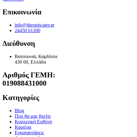
Επικοινωνία
info@theoniwater.gr
24450 61200
Διεύθυνση
Bατσουνιά, Καρδίτσα
430 60, Ελλάδα
Αριθμός ΓΕΜΗ:
019088431000
Κατηγορίες
Blog
Πού θα μας βρείτε
Κοινωνική Ευθύνη
Καριέρα
Εγκαταστάσεις