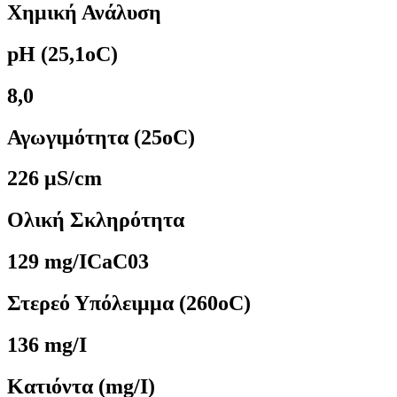
Χημική Ανάλυση
pH (25,1oC)
8,0
Αγωγιμότητα (25oC)
226 μS/cm
Oλική Σκληρότητα
129 mg/ICaC03
Στερεό Υπόλειμμα (260oC)
136 mg/I
Κατιόντα (mg/I)