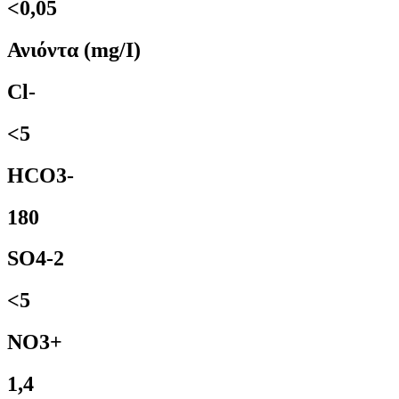
<0,05
Ανιόντα (mg/I)
Cl-
<5
HCO3-
180
SO4-2
<5
NO3+
1,4