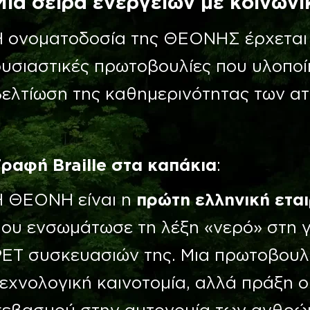
Μια σειρά ενεργειών με κοινων
Η ονοματοδοσία της ΘΕΟΝΗΣ έρχεται 
υσιαστικές πρωτοβουλίες που υλοποίη
βελτίωση της καθημερινότητας των α
Γραφή Braille στα καπάκια
:
Η ΘΕΟΝΗ είναι η
πρώτη ελληνική ετα
ου ενσωμάτωσε τη λέξη «νερό» στη γ
PET συσκευασιών της. Μια πρωτοβουλ
εχνολογική καινοτομία, αλλά πράξη 