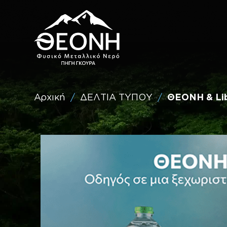
Επίσκεψη
στο
Theoni
Water
(Ελληνικά)
Αρχική
ΔΕΛΤΙΑ ΤΥΠΟΥ
ΘΕΟΝΗ & Li
/
/