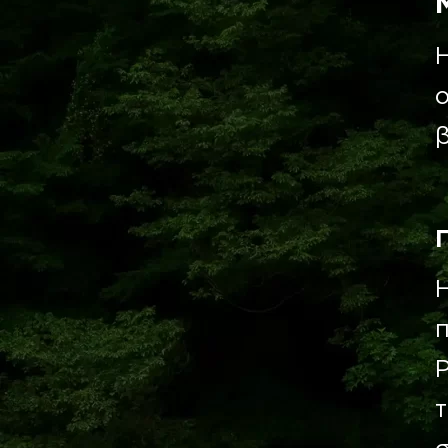
ο
π
τ