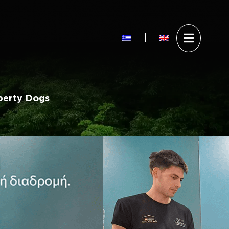
Άνοιγ
|
Επίσκεψη στο Theoni W
Visit Theoni Wa
μενού
berty Dogs