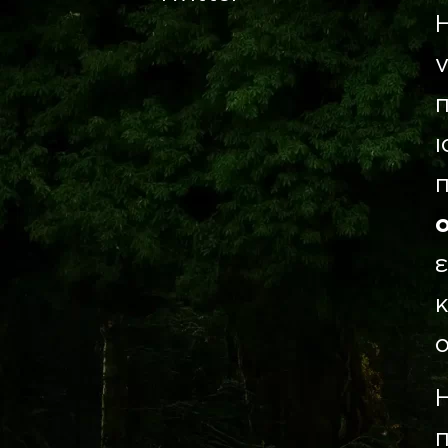
Η
ν
ι
ο
π