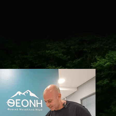
μα
ater (Ελληνικά)
ter (English)