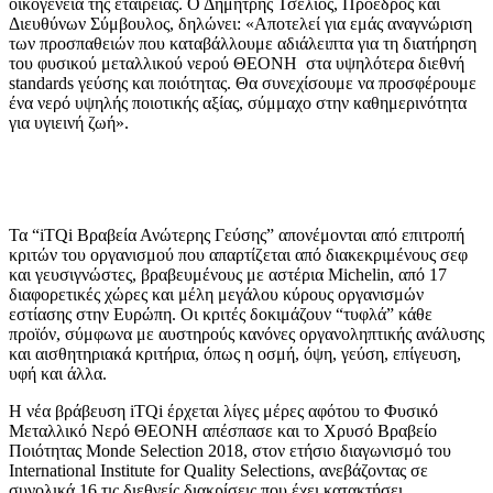
οικογένεια της εταιρείας. Ο Δημήτρης Τσέλιος, Πρόεδρος και
Διευθύνων Σύμβουλος, δηλώνει: «Αποτελεί για εμάς αναγνώριση
των προσπαθειών που καταβάλλουμε αδιάλειπτα για τη διατήρηση
του φυσικού μεταλλικού νερού ΘΕΟΝΗ στα υψηλότερα διεθνή
standards γεύσης και ποιότητας. Θα συνεχίσουμε να προσφέρουμε
ένα νερό υψηλής ποιοτικής αξίας, σύμμαχο στην καθημερινότητα
για υγιεινή ζωή».
Τα “iTQi Βραβεία Ανώτερης Γεύσης” απονέμονται από επιτροπή
κριτών του οργανισμού που απαρτίζεται από διακεκριμένους σεφ
και γευσιγνώστες, βραβευμένους με αστέρια Michelin, από 17
διαφορετικές χώρες και μέλη μεγάλου κύρους οργανισμών
εστίασης στην Ευρώπη. Οι κριτές δοκιμάζουν “τυφλά” κάθε
προϊόν, σύμφωνα με αυστηρούς κανόνες οργανοληπτικής ανάλυσης
και αισθητηριακά κριτήρια, όπως η οσμή, όψη, γεύση, επίγευση,
υφή και άλλα.
Η νέα βράβευση iTQi έρχεται λίγες μέρες αφότου το Φυσικό
Μεταλλικό Νερό ΘΕΟΝΗ απέσπασε και το Χρυσό Βραβείο
Ποιότητας Monde Selection 2018, στον ετήσιο διαγωνισμό του
International Institute for Quality Selections, ανεβάζοντας σε
συνολικά 16 τις διεθνείς διακρίσεις που έχει κατακτήσει.