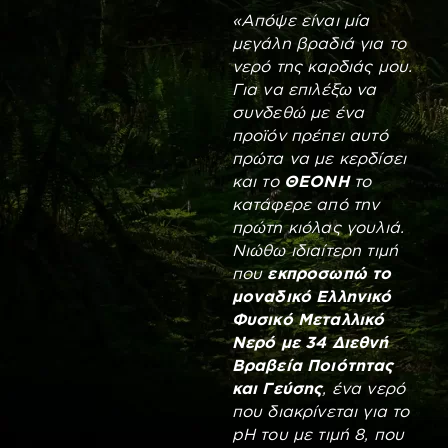
«Απόψε είναι μία
μεγάλη βραδιά για το
νερό της καρδιάς μου.
Για να επιλέξω να
συνδεθώ με ένα
προϊόν πρέπει αυτό
πρώτα να με κερδίσει
και το
ΘΕΟΝΗ
το
κατάφερε από την
πρώτη κιόλας γουλιά.
Νιώθω ιδιαίτερη τιμή
που
εκπροσωπώ το
μοναδικό Ελληνικό
Φυσικό Μεταλλικό
Νερό με 34 Διεθνή
Βραβεία Ποιότητας
και Γεύσης
, ένα νερό
που διακρίνεται για το
pH του με τιμή 8, που