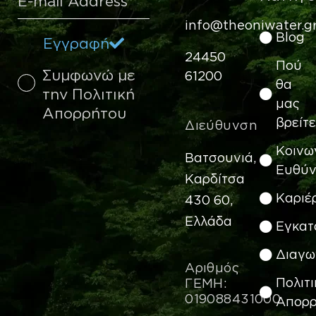
info@theoniwater.g
Blog
Eγγραφή
24450
Πού
Συμφωνώ με
61200
θα
την Πολιτική
μας
Απορρήτου
βρείτε
Διεύθυνση
Κοινω
Bατσουνιά,
Ευθύ
Καρδίτσα
Καριέ
430 60,
Ελλάδα
Εγκατ
Διαγω
Αριθμός
Πολιτι
ΓΕΜΗ:
019088431000
Απορρ