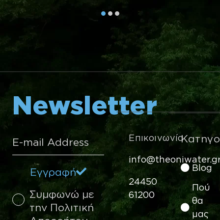
Newsletter
Επικοινωνία
Κατηγο
info@theoniwater.g
Blog
Eγγραφή
24450
Πού
Συμφωνώ με
61200
θα
την Πολιτική
μας