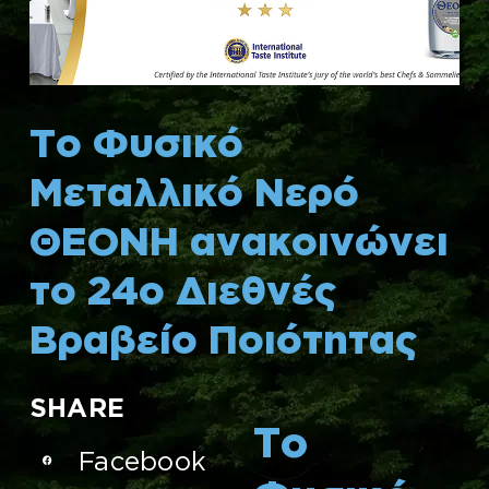
Το Φυσικό
Μεταλλικό Νερό
ΘΕΟΝΗ ανακοινώνει
το 24ο Διεθνές
Βραβείο Ποιότητας
SHARE
Το
Facebook