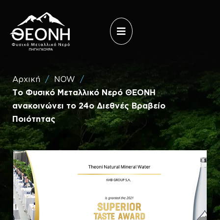
Επίσκεψη
Άνοιγμα
στο
μενού
Theoni
Water
(Ελληνικά)
Αρχική
/
NOW
/
Το Φυσικό Μεταλλικό Νερό ΘΕΟΝΗ
ανακοινώνει το 24ο Διεθνές Βραβείο
Ποιότητας