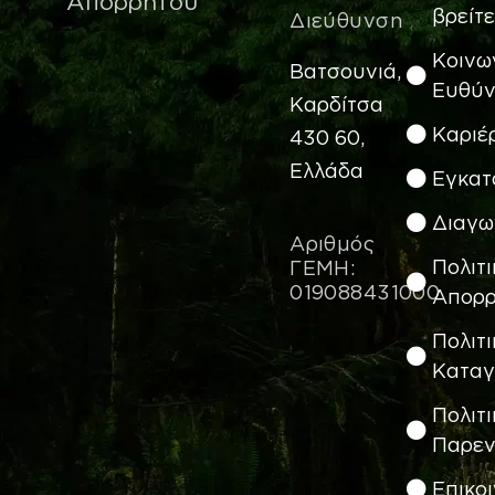
Απορρήτου
βρείτε
Διεύθυνση
Κοινω
Bατσουνιά,
Ευθύ
Καρδίτσα
Καριέ
430 60,
Ελλάδα
Εγκατ
Διαγω
Αριθμός
Πολιτι
ΓΕΜΗ:
019088431000
Απορρ
Πολιτι
Καταγ
Πολιτι
Παρεν
Eπικο