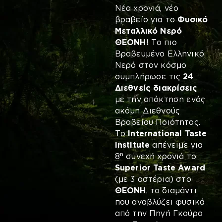
Νέα χρονιά, νέο
βραβείο για το
Φυσικό
Μεταλλικό Νερό
ΘΕΟΝΗ
! Το πιο
Βραβευμένο Ελληνικό
Νερό στον κόσμο
συμπλήρωσε τις
24
Διεθνείς διακρίσεις
με την απόκτηση ενός
ακόμη Διεθνούς
Βραβείου Ποιότητας.
Το
International Taste
Institute
απένειμε για
η
8
συνεχή χρονιά το
Superior Taste Award
(με 3 αστέρια) στο
ΘΕΟΝΗ
, το διαμάντι
που αναβλύζει φυσικά
από την Πηγή Γκούρα