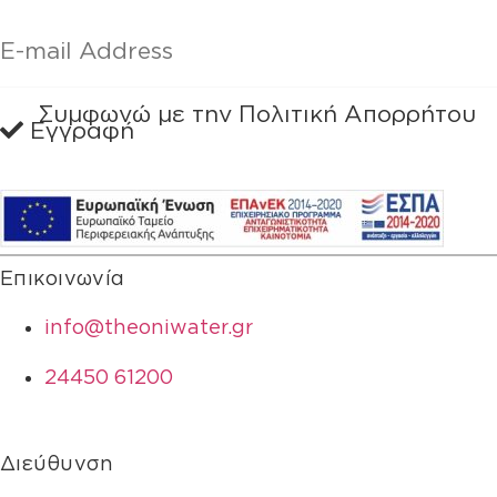
Συμφωνώ με την Πολιτική Απορρήτου
Eγγραφή
Επίσκ
στο
Theon
Επικοινωνία
Water
(Ελλη
info@theoniwater.gr
24450 61200
Διεύθυνση