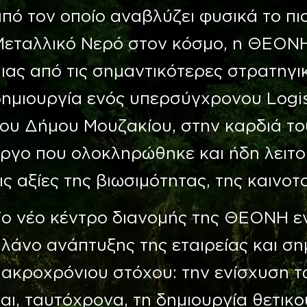
από τον οποίο αναβλύζει φυσικά το π
Μεταλλικό Νερό στον κόσμο, η ΘΕΟΝ
ιας από τις σημαντικότερες στρατηγικ
δημιουργία ενός υπερσύγχρονου Logis
του Δήμου Μουζακίου, στην καρδιά τ
ργο που ολοκληρώθηκε και ήδη λειτο
ις αξίες της βιωσιμότητας, της καινοτ
Το νέο κέντρο διανομής της ΘΕΟΝΗ ε
λάνο ανάπτυξης της εταιρείας και ση
μακροχρόνιου στόχου: την ενίσχυση τ
αι, ταυτόχρονα, τη δημιουργία θετικ