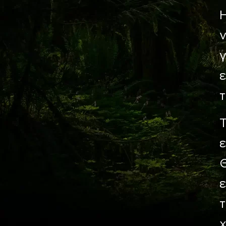
Η
ν
γ
τ
Τ
ε
Θ
τ