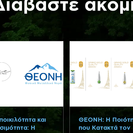
Διαβάστε ακόμ
ποικιλότητα και
ΘΕΟΝΗ: Η Ποιότ
σιμότητα: Η
που Κατακτά τον