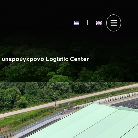
Άνοιγ
|
Επίσκεψη στο Theoni W
Visit Theoni Wa
μενού
υπερσύγχρονο Logistic Center