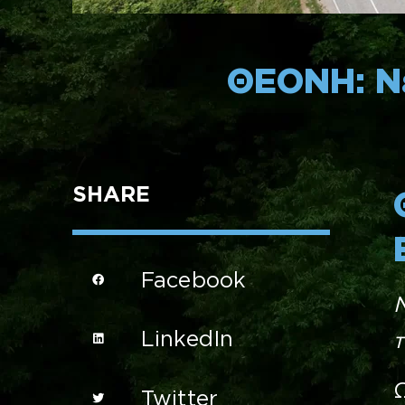
ΘΕΟΝΗ: Νέ
SHARE
Facebook
Ν
LinkedIn
τ
Ω
Twitter