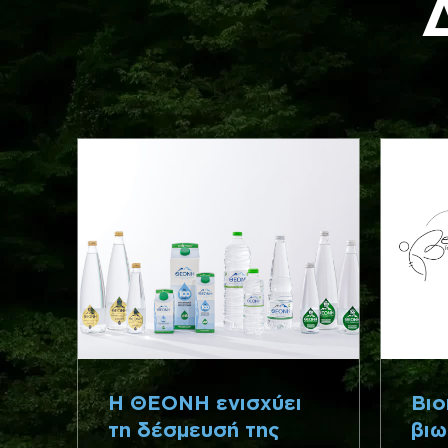
Η ΘΕΟΝΗ ενισχύει
Βιο
τη δέσμευσή της
βιω