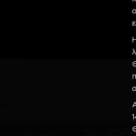
α
ε
Η
λ
π
α
Α
1
Θ