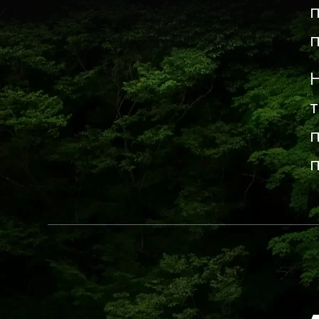
π
π
Η
τ
π