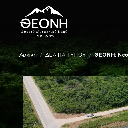
Επίσκεψη
στο
Theoni
Water
(Ελληνικά)
Αρχική
ΔΕΛΤΙΑ ΤΥΠΟΥ
ΘΕΟΝΗ: Νέο 
/
/