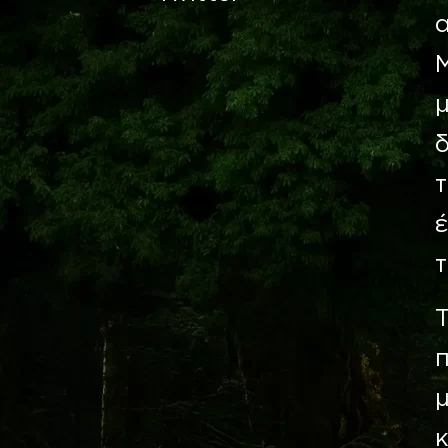
μ
έ
τ
π
κ