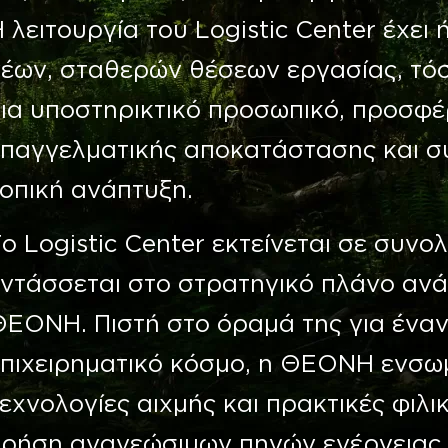
 λειτουργία του Logistic Center έχει
έων, σταθερών θέσεων εργασίας, τόσο
ια υποστηρικτικό προσωπικό, προσφέ
επαγγελματικής αποκατάστασης και σ
οπική ανάπτυξη.
ο Logistic Center εκτείνεται σε συνολ
ντάσσεται στο στρατηγικό πλάνο ανά
ΕΟΝΗ. Πιστή στο όραμά της για έναν
επιχειρηματικό κόσμο, η ΘΕΟΝΗ ενσωμ
εχνολογίες αιχμής και πρακτικές φιλι
χρήση ανανεώσιμων πηγών ενέργειας κ