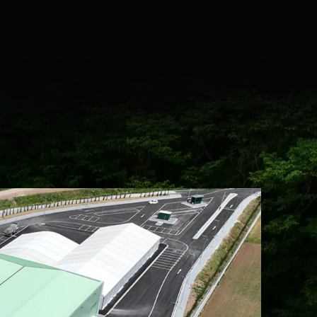
μα
ater (Ελληνικά)
ter (English)