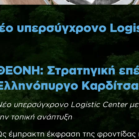
ο υπερσύγχρονο Logis
ΘΕΟΝΗ: Στρατηγική επ
Ελληνόπυργο Καρδίτσα
έο υπερσύγχρονο Logistic Center με
ην τοπική ανάπτυξη
ς έμπρακτη έκφραση της φροντίδας κ