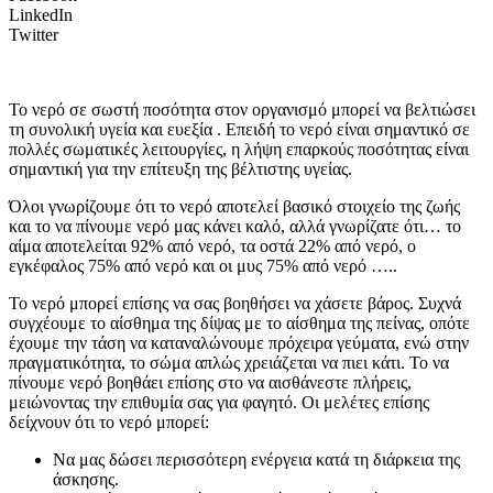
LinkedIn
Twitter
Το νερό σε σωστή ποσότητα στον οργανισμό μπορεί να βελτιώσει
τη συνολική υγεία και ευεξία . Επειδή το νερό είναι σημαντικό σε
πολλές σωματικές λειτουργίες, η λήψη επαρκούς ποσότητας είναι
σημαντική για την επίτευξη της βέλτιστης υγείας.
Όλοι γνωρίζουμε ότι το νερό αποτελεί βασικό στοιχείο της ζωής
και το να πίνουμε νερό μας κάνει καλό, αλλά γνωρίζατε ότι… το
αίμα αποτελείται 92% από νερό, τα οστά 22% από νερό, ο
εγκέφαλος 75% από νερό και οι μυς 75% από νερό …..
Το νερό μπορεί επίσης να σας βοηθήσει να χάσετε βάρος. Συχνά
συγχέουμε το αίσθημα της δίψας με το αίσθημα της πείνας, οπότε
έχουμε την τάση να καταναλώνουμε πρόχειρα γεύματα, ενώ στην
πραγματικότητα, το σώμα απλώς χρειάζεται να πιει κάτι. Το να
πίνουμε νερό βοηθάει επίσης στο να αισθάνεστε πλήρεις,
μειώνοντας την επιθυμία σας για φαγητό. Οι μελέτες επίσης
δείχνουν ότι το νερό μπορεί:
Να μας δώσει περισσότερη ενέργεια κατά τη διάρκεια της
άσκησης.