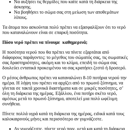
Να αυξήσει τις θερμίδες που καίτε κατά τη διάρκεια της
άσκησης.
Να βοηθήσει το σώμα σας στη μείωση των αποθεμάτων
λίπους.
Τα άτομα που ασκούνται πολύ πρέπει να εξασφαλίζουν ότι το νερό
που καταναλώνουν είναι σε επαρκή ποσότητα.
Πόσο νερό πρέπει να πίνουμε καθημερινά;
Η ποσότητα νερού που θα πρέπει να πίνετε εξαρτάται από
διάφορους παράγοντες: το μέγεθος του σώματός σας, τις σωματικές
σας δραστηριότητες, ακόμη και το κλίμα, επειδή το σώμα σας
δουλεύει εντατικά προκειμένου να σας κρατήσει ζεστό ή δροσερό.
Ο μέσος άνθρωπος πρέπει να καταναλώνει 8-10 ποτήρια νερού την
ημέρα. Η λήψη του πρέπει να αρχίζει από το πρωινό ξύπνημα, να
γίνεται σε τακτά χρονικά διαστήματα και σε μικρές ποσότητες, σ’
όλη τη διάρκεια της ημέρας. Εξάλλου, ένα ποτήρι σκέτο νερό,
αμέσως μετά το πρωινό ξύπνημα, αποτελεί μια πολύ ωφέλιμη
συνήθεια.
Πίνετε πολλά υγρά κατά τη διάρκεια της ημέρας, ειδικά κατά τους
καλοκαιρινούς μήνες και περισσότερο αν γυμνάζεστε.
Αν γυμνάζεστε, πίνετε νερό πριν, μετά και κατά τη διάρκεια