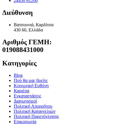
24450 61200
Διεύθυνση
Bατσουνιά, Καρδίτσα
430 60, Ελλάδα
Αριθμός ΓΕΜΗ:
019088431000
Κατηγορίες
Blog
Πού θα μας βρείτε
Κοινωνική Ευθύνη
Καριέρα
Εγκαταστάσεις
Διαγωνισμοί
Πολιτική Απορρήτου
Πολιτική Καταγγελιών
Πολιτική Παρενόχλησης
Eπικοινωνία