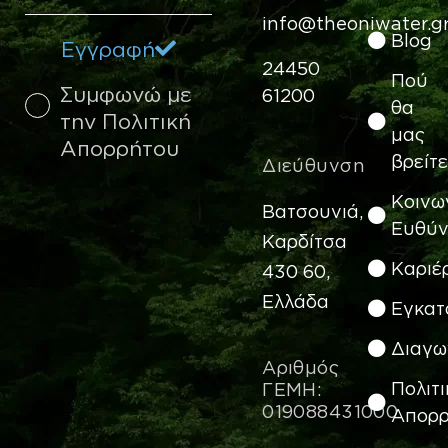
info@theoniwater.g
Blog
Eγγραφή
24450
Πού
Συμφωνώ με
61200
θα
την Πολιτική
μας
Απορρήτου
βρείτε
Διεύθυνση
Κοινω
Bατσουνιά,
Ευθύ
Καρδίτσα
Καριέ
430 60,
Ελλάδα
Εγκατ
Διαγω
Αριθμός
Πολιτι
ΓΕΜΗ:
019088431000
Απορρ