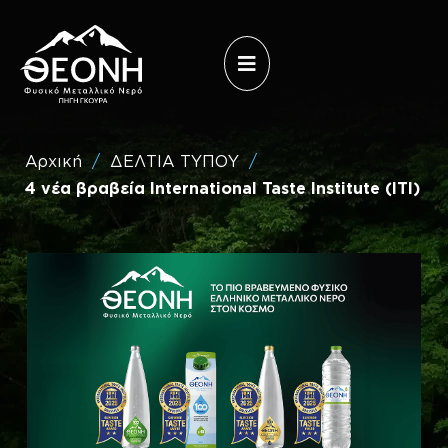
Επίσκεψη
Άνοιγμα
στο
μενού
Theoni
Water
(Ελληνικά)
Αρχική
/
ΔΕΛΤΙΑ ΤΥΠΟΥ
/
4 νέα βραβεία International Taste Institute (ITI)